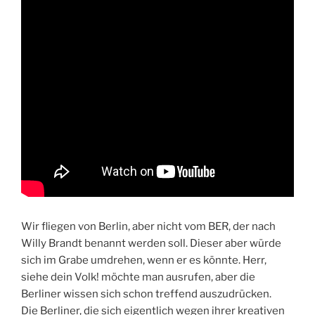
Wir fliegen von Berlin, aber nicht vom BER, der nach
Willy Brandt benannt werden soll. Dieser aber würde
sich im Grabe umdrehen, wenn er es könnte. Herr,
siehe dein Volk! möchte man ausrufen, aber die
Berliner wissen sich schon treffend auszudrücken.
Die Berliner, die sich eigentlich wegen ihrer kreativen