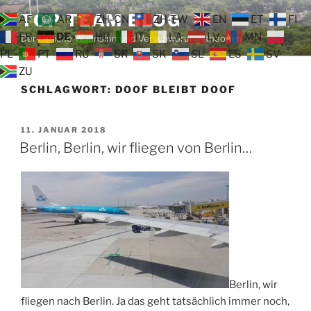
Zum
TOP TEAM BLOG
AF
AR
ZH-CN
ZH-TW
EN
ET
FI
Inhalt
FR
DE
HU
IT
LA
LV
MN
Der tägliche Wahnsinn und Verschwörungstheorien
springen
PL
PT
RU
SR
SK
SL
ES
SV
ZU
SCHLAGWORT:
DOOF BLEIBT DOOF
VERÖFFENTLICHT
11. JANUAR 2018
AM
Berlin, Berlin, wir fliegen von Berlin…
Berlin, wir
fliegen nach Berlin. Ja das geht tatsächlich immer noch,