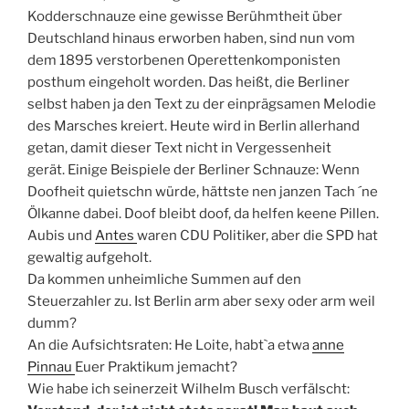
Kodderschnauze eine gewisse Berühmtheit über
Deutschland hinaus erworben haben, sind nun vom
dem 1895 verstorbenen Operettenkomponisten
posthum eingeholt worden. Das heißt, die Berliner
selbst haben ja den Text zu der einprägsamen Melodie
des Marsches kreiert. Heute wird in Berlin allerhand
getan, damit dieser Text nicht in Vergessenheit
gerät. Einige Beispiele der Berliner Schnauze: Wenn
Doofheit quietschn würde, hättste nen janzen Tach ´ne
Ölkanne dabei. Doof bleibt doof, da helfen keene Pillen.
Aubis und
Antes
waren CDU Politiker, aber die SPD hat
gewaltig aufgeholt.
Da kommen unheimliche Summen auf den
Steuerzahler zu. Ist Berlin arm aber sexy oder arm weil
dumm?
An die Aufsichtsraten: He Loite, habt`a etwa
anne
Pinnau
Euer Praktikum jemacht?
Wie habe ich seinerzeit Wilhelm Busch verfälscht: