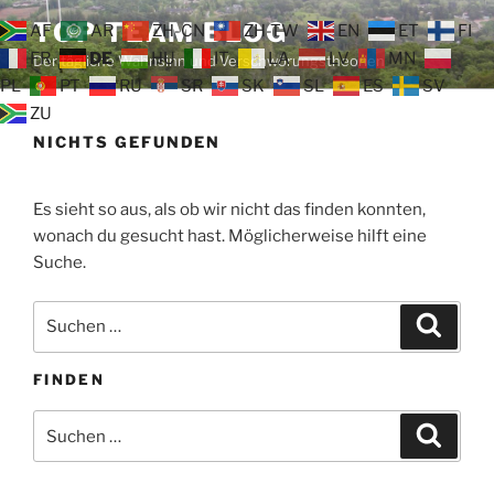
Zum
TOP TEAM BLOG
AF
AR
ZH-CN
ZH-TW
EN
ET
FI
Inhalt
FR
DE
HU
IT
LA
LV
MN
Der tägliche Wahnsinn und Verschwörungstheorien
springen
PL
PT
RU
SR
SK
SL
ES
SV
ZU
NICHTS GEFUNDEN
Es sieht so aus, als ob wir nicht das finden konnten,
wonach du gesucht hast. Möglicherweise hilft eine
Suche.
Suche
Suche
nach:
FINDEN
Suche
Suche
nach: