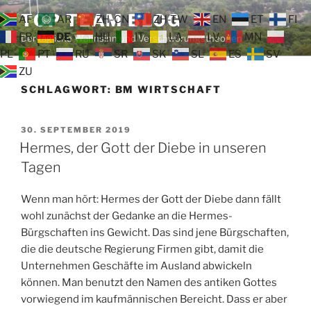
Zum
TOP TEAM BLOG
AF
AR
ZH-CN
ZH-TW
EN
ET
FI
Inhalt
FR
DE
HU
IT
LA
LV
MN
Der tägliche Wahnsinn und Verschwörungstheorien
springen
PL
PT
RU
SR
SK
SL
ES
SV
ZU
SCHLAGWORT:
BM WIRTSCHAFT
VERÖFFENTLICHT
30. SEPTEMBER 2019
AM
Hermes, der Gott der Diebe in unseren
Tagen
Wenn man hört: Hermes der Gott der Diebe dann fällt
wohl zunächst der Gedanke an die Hermes-
Bürgschaften ins Gewicht. Das sind jene Bürgschaften,
die die deutsche Regierung Firmen gibt, damit die
Unternehmen Geschäfte im Ausland abwickeln
können. Man benutzt den Namen des antiken Gottes
vorwiegend im kaufmännischen Bereicht. Dass er aber