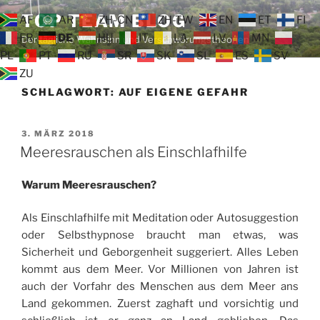
Zum
TOP TEAM BLOG
AF
AR
ZH-CN
ZH-TW
EN
ET
FI
Inhalt
FR
DE
HU
IT
LA
LV
MN
Der tägliche Wahnsinn und Verschwörungstheorien
springen
PL
PT
RU
SR
SK
SL
ES
SV
ZU
SCHLAGWORT:
AUF EIGENE GEFAHR
VERÖFFENTLICHT
3. MÄRZ 2018
AM
Meeresrauschen als Einschlafhilfe
Warum Meeresrauschen?
Als Einschlafhilfe mit Meditation oder Autosuggestion
oder Selbsthypnose braucht man etwas, was
Sicherheit und Geborgenheit suggeriert. Alles Leben
kommt aus dem Meer. Vor Millionen von Jahren ist
auch der Vorfahr des Menschen aus dem Meer ans
Land gekommen. Zuerst zaghaft und vorsichtig und