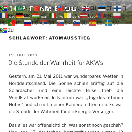
Zum
TOP TEAM BLOG
AF
AR
ZH-CN
ZH-TW
EN
ET
FI
Inhalt
FR
DE
HU
IT
LA
LV
MN
Der tägliche Wahnsinn und Verschwörungstheorien
springen
PL
PT
RU
SR
SK
SL
ES
SV
ZU
SCHLAGWORT:
ATOMAUSSTIEG
VERÖFFENTLICHT
19. JULI 2017
AM
Die Stunde der Wahrheit für AKWs
Gestern, am 21. Mai 2011 war wunderbares Wetter in
Norddeutschland. Die Sonne schien kräftig auf die
Solardächer und eine leichte Brise trieb die
Windkraftwerke an. In Klintum war „Tag des offenen
Hofes“ und ich mit meiner Kamera mitten drin. Es war
die Stunde der Wahrheit für die Energie Versorger.
Das alles war offensichtlich. Was sonst noch geschah?