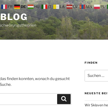
FR
DE
HU
IT
LA
LV
MN
PL
 BLOG
rschwörungstheorien
FINDEN
Suche
nach:
ht das finden konnten, wonach du gesucht
 Suche.
NEUESTE BE
Suchen
Wir Sklaven he