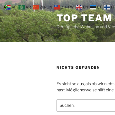
Zum
AF
AR
ZH-CN
ZH-TW
EN
ET
FI
Inhalt
TOP TEAM
springen
Der tägliche Wahnsinn und Ve
NICHTS GEFUNDEN
Es sieht so aus, als ob wir nic
hast. Möglicherweise hilft eine
Suche
nach: