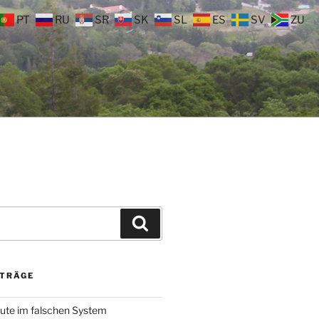
PT
RU
SR
SK
SL
ES
SV
ZU
Suchen
ITRÄGE
ute im falschen System