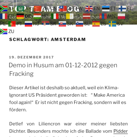
Zum
TOP TEAM BLOG
AF
AR
ZH-CN
ZH-TW
EN
ET
FI
Inhalt
FR
DE
HU
IT
LA
LV
MN
Der tägliche Wahnsinn und Verschwörungstheorien
springen
PL
PT
RU
SR
SK
SL
ES
SV
ZU
SCHLAGWORT:
AMSTERDAM
VERÖFFENTLICHT
19. DEZEMBER 2017
AM
Demo in Husum am 01-12-2012 gegen
Fracking
Dieser Artikel ist deshalb so aktuell, weil ein Klima-
Ignorant US Präsident geworden ist: “ Make America
fool again!“ Er ist nicht gegen Fracking, sondern will es
fördern.
Detlef von Liliencron war einer meiner liebsten
Dichter. Besonders mochte ich die Ballade vom
Pidder