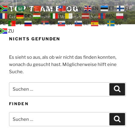
Zum
TOP TEAM BLOG
AF
AR
ZH-CN
ZH-TW
EN
ET
FI
Inhalt
FR
DE
HU
IT
LA
LV
MN
Der tägliche Wahnsinn und Verschwörungstheorien
springen
PL
PT
RU
SR
SK
SL
ES
SV
ZU
NICHTS GEFUNDEN
Es sieht so aus, als ob wir nicht das finden konnten,
wonach du gesucht hast. Möglicherweise hilft eine
Suche.
Suche
Suche
nach:
FINDEN
Suche
Suche
nach: