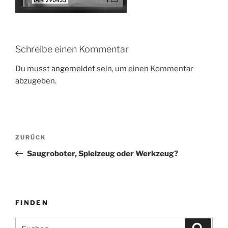
Schreibe einen Kommentar
Du musst
angemeldet
sein, um einen Kommentar
abzugeben.
Beitragsnavigation
Vorheriger
ZURÜCK
Beitrag
Saugroboter, Spielzeug oder Werkzeug?
FINDEN
Suche
Suche