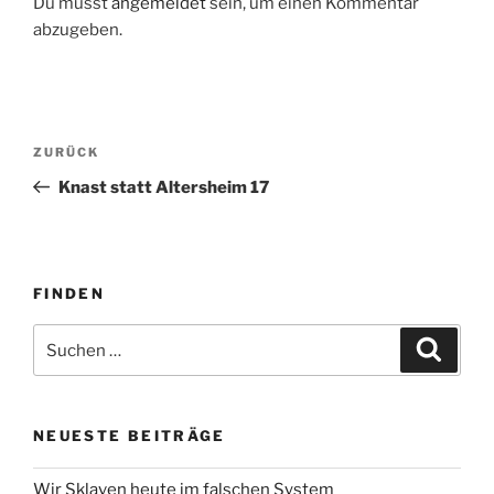
Du musst
angemeldet
sein, um einen Kommentar
abzugeben.
Beitragsnavigation
Vorheriger
ZURÜCK
Beitrag
Knast statt Altersheim 17
FINDEN
Suche
Suche
nach:
NEUESTE BEITRÄGE
Wir Sklaven heute im falschen System