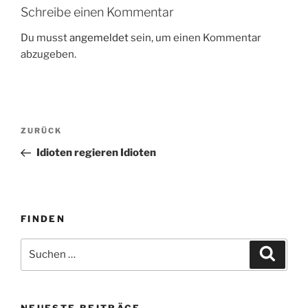
Schreibe einen Kommentar
Du musst
angemeldet
sein, um einen Kommentar
abzugeben.
Beitragsnavigation
Vorheriger
ZURÜCK
Beitrag
Idioten regieren Idioten
FINDEN
Suche
Suche
nach:
NEUESTE BEITRÄGE