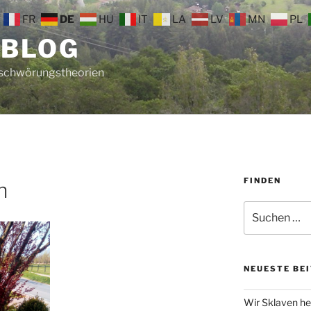
FR
DE
HU
IT
LA
LV
MN
PL
 BLOG
rschwörungstheorien
FINDEN
n
Suche
nach:
NEUESTE BE
Wir Sklaven he