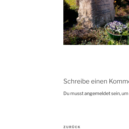
Schreibe einen Komm
Du musst
angemeldet
sein, u
Beitragsnavigation
Vorheriger
ZURÜCK