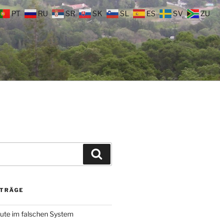
PT
RU
SR
SK
SL
ES
SV
ZU
Suchen
ITRÄGE
ute im falschen System