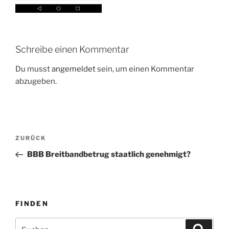
Schreibe einen Kommentar
Du musst
angemeldet
sein, um einen Kommentar
abzugeben.
Beitragsnavigation
Vorheriger
ZURÜCK
Beitrag
BBB Breitbandbetrug staatlich genehmigt?
FINDEN
Suche
Suche