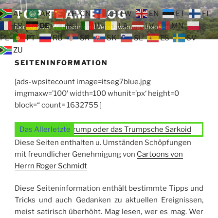
Zum
TOP TEAM BLOG
AF
AR
ZH-CN
ZH-TW
EN
ET
FI
Inhalt
FR
DE
HU
IT
LA
LV
MN
Der tägliche Wahnsinn und Verschwörungstheorien
springen
PL
PT
RU
SR
SK
SL
ES
SV
ZU
SEITENINFORMATION
[ads-wpsitecount image=itseg7blue.jpg
imgmaxw=’100′ width=100 whunit=’px‘ height=0
block=“ count= 1632755 ]
em
Das Allerletzte
Der Morbus Trump oder das Trumpsche Sarkoid
Herm
Diese Seiten enthalten u. Umständen Schöpfungen
mit freundlicher Genehmigung von
Cartoons von
Herrn Roger Schmidt
Diese Seiteninformation enthält bestimmte Tipps und
Tricks und auch Gedanken zu aktuellen Ereignissen,
meist satirisch überhöht. Mag lesen, wer es mag. Wer